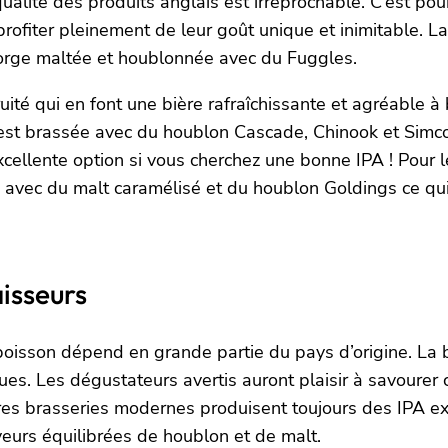
ualité des produits anglais est irréprochable. C’est po
rofiter pleinement de leur goût unique et inimitable. La
 d’orge maltée et houblonnée avec du Fuggles.
ité qui en font une bière rafraîchissante et agréable à 
e est brassée avec du houblon Cascade, Chinook et Simco
excellente option si vous cherchez une bonne IPA ! Pour
e avec du malt caramélisé et du houblon Goldings ce qui 
aisseurs
boisson dépend en grande partie du pays d’origine. La 
ques. Les dégustateurs avertis auront plaisir à savourer
ures brasseries modernes produisent toujours des IPA ex
eurs équilibrées de houblon et de malt.