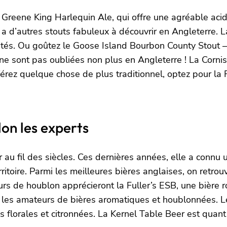
a Greene King Harlequin Ale, qui offre une agréable acid
y a d’autres stouts fabuleux à découvrir en Angleterre.
és. Ou goûtez le Goose Island Bourbon County Stout – u
s ne sont pas oubliées non plus en Angleterre ! La Corn
férez quelque chose de plus traditionnel, optez pour la F
lon les experts
er au fil des siècles. Ces dernières années, elle a con
erritoire. Parmi les meilleures bières anglaises, on retr
rs de houblon apprécieront la Fuller’s ESB, une bière r
r les amateurs de bières aromatiques et houblonnées. Le
 florales et citronnées. La Kernel Table Beer est quan